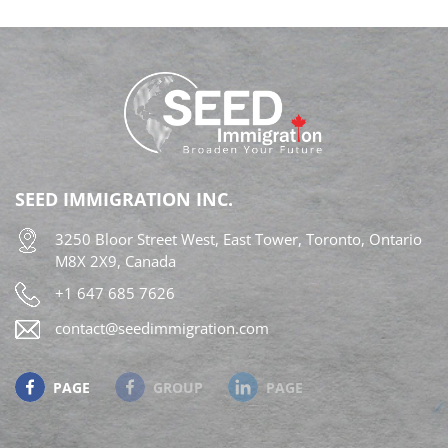
động Ontario (Ontario Workforce Priority Stream)
thuộc Chương trình Đề cử Tỉnh bang Ontario
(OINP). Quy định mới cập nhật 03 lộ trình định cư
mới của Ontario dành cho nhiều nhóm đối tượng
lao động khác nhau. Các quy định sửa đổi này đã
chính thức có hiệu lực. Tuy nhiên, các đương đơn
SEED IMMIGRATION INC.
cần chờ hệ thống Thư bày tỏ nguyện vọng
3250 Bloor Street West, East Tower, Toronto, Ontario
(Expression of Interest – EOI) mở cửa trở lại, dự
M8X 2X9, Canada
kiến vào cuối mùa hè năm nay, để bắt đầu nộp hồ
+1 647 685 7626
sơ. Chi […]
contact@seedimmigration.com
PAGE
GROUP
PAGE