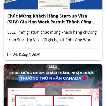
Chúc Mừng Khách Hàng Start-up Visa
(SUV) Gia Hạn Work Permit Thành Công
Trong Thời Gian Gấp
SEED Immigration chúc mừng khách hàng chương
trình Start-Up Visa, đã gia hạn thành công Work
Permit Canada, đảm bảo quá trình sinh sống và
điều hành dự án khởi nghiệp không bị gián đoạn.
29, Tháng 7, 2025
Với đề nghị xử lý khẩn cấp, chỉ sau 2 tuần, hồ sơ đã
được phê duyệt đúng hạn, anh đã nhận được Open
Work Permit có thời hạn 3 năm. Đây không chỉ là
tấm vé để anh tiếp tục đồng hành cùng dự án khởi
nghiệp tại Canada, mà còn mở ra cơ hội trải
nghiệm nghề nghiệp, thử sức tại các công ty khác