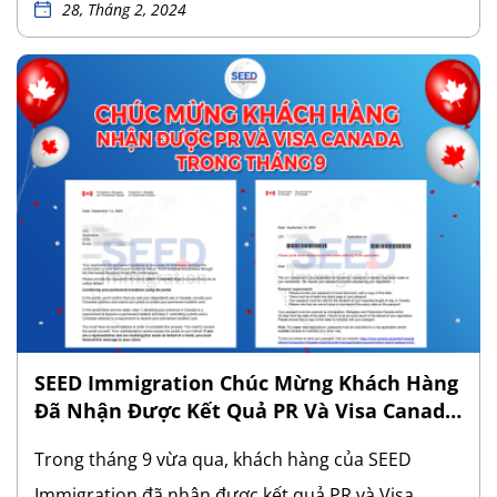
từ IRCC. Việc nhận được Số Hồ Sơ thể hiện việc
28, Tháng 2, 2024
IRCC đang tiến hành xem xét và tiến hành xét duyệt
hồ sơ và là nền tảng vững chắc để các nhà đầu tư
tiếp tục phát triển, hoàn thiện dự án. Đây cũng là
bước đệm để dự án SUV này tăng tốc, kỳ vọng sớm
nhận được kết quả Thường trú nhân (PR) trong
thời gian sắp tới. Một lần nữa, SEED Immigration
chúc mừng các nhà đầu tư trong dự án SUV này.
SEED Immigration cảm ơn quý khách hàng đã tin
tưởng lựa chọn chúng tôi để đồng hành và hỗ trợ
[…]
SEED Immigration Chúc Mừng Khách Hàng
Đã Nhận Được Kết Quả PR Và Visa Canada
Trong Tháng 9 Vừa Qua
Trong tháng 9 vừa qua, khách hàng của SEED
Immigration đã nhận được kết quả PR và Visa