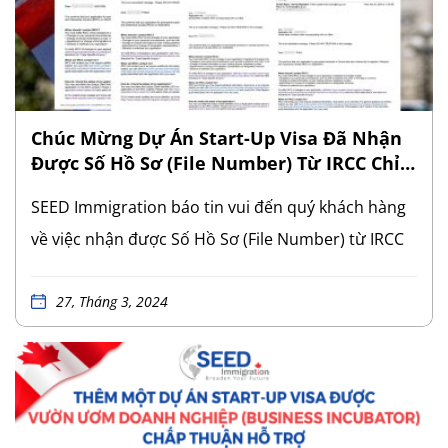
Immigration tin tưởng rằng quý khách sẽ hoàn
thành tốt bước khám sức khỏe và sớm nhận có thẻ
Thường Trú Nhân Canada. SEED Immigration gửi
lời chúc mừng nồng nhiệt nhất đến quý khách
Chúc Mừng Dự Án Start-Up Visa Đã Nhận
hàng. Chúng tôi tự hào là đơn vị đồng […]
Được Số Hồ Sơ (File Number) Từ IRCC Chỉ
Trong 19 Tháng
SEED Immigration báo tin vui đến quý khách hàng
về việc nhận được Số Hồ Sơ (File Number) từ IRCC
sớm hơn dự kiến. Dự án Thị thực Khởi Nghiệp
(Start-up Visa) của khách hàng SEED Immigration
27, Tháng 3, 2024
nộp hồ sơ vào tháng 08/2022 đã nhận được Số Hồ
Sơ chỉ sau 19 tháng. Đây là một tin vui lớn, đặc biệt
khi thời gian xử lý hồ sơ Start-up Visa (SUV) thường
dao động từ 33 – 36 tháng. Việc nhận được Số Hồ