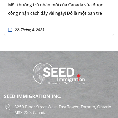
Một thường trú nhân mới của Canada vừa được
công nhận cách đây vài ngày! Đó là một bạn trẻ
được SEED Immigration hỗ trợ từ khi chuẩn bị
profile Express Entry cho đến khi nhận PR. Đây thật
22, Tháng 4, 2023
sự là một niềm vui lớn đối với bạn và gia đình; cũng
là niềm vui lớn đối với chúng tôi. Đương đơn là
một du học sinh Canada. Sau khi tốt nghiệp, bạn
quyết định tìm việc làm, ở lại đất nước Canada và
tìm kiếm cơ hội định cư lâu dài. Biết cách cải thiện
điểm theo tiêu chí của hệ thống Express Entry,
cùng với nỗ lực của mình, bạn đã được rút thăm và
SEED IMMIGRATION INC.
nhận thư mời nộp đơn xin thường trú theo chương
trình CEC. Với tâm thế sẵn sàng, cùng với sự
3250 Bloor Street West, East Tower, Toronto, Ontario
M8X 2X9, Canada
chuẩn […]