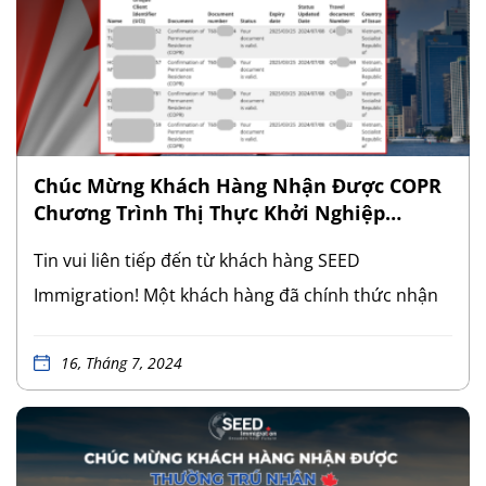
trình SUV và chỉ còn một bước cuối cùng là hoàn
tất thủ tục và chính thức trở thành thường trú
nhân Canada.
Một lần nữa xin chúc mừng quý
khách hàng và cảm ơn đến các nhà sáng lập, nhà
đầu tư đã tin tưởng để SEED Immigration được
Chúc Mừng Khách Hàng Nhận Được COPR
đồng hành […]
Chương Trình Thị Thực Khởi Nghiệp
Canada
Tin vui liên tiếp đến từ khách hàng SEED
Immigration! Một khách hàng đã chính thức nhận
được COPR (Certificate of Permanent Residence)
cho Chương trình Thị thực Khởi nghiệp Canada
16, Tháng 7, 2024
(Startup Visa – SUV). Đây là cột mốc quan trọng
đánh dấu hành trình thành công của khách hàng
trong việc định cư tại xứ sở lá phong đỏ. COPR là