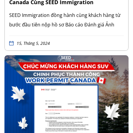
Canada Cùng SEED Immigration
SEED Immigration đồng hành cùng khách hàng từ
bước đầu tiên nộp hồ sơ Báo cáo Đánh giá Ảnh
hưởng Thị trường Lao động Canada (Labour
Market Impact Assessment – LMIA) với doanh
15, Tháng 5, 2024
nghiệp tại Ontario, Canada trong lĩnh vực Công
nghệ đến khi nhận được thư Đề Cử Tỉnh Bang
Ontario (Ontario Immigrant Nominee Program –
OINP), mở ra cánh cửa chinh phục Thường trú
nhân, hướng đến định cư Canada cho khách hàng
và gia đình. 11/2022: Khách hàng nhận LMIA
03/2023: SEED Immigration hỗ trợ xin Giấy phép
Lao động (Work Permit – WP), Giấy phép Lao động
Mở rộng (Open Work Permit – OWP) cho vợ và Giấy