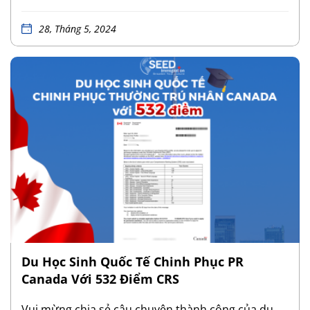
Support) – mở ra cánh cửa tiến tới hành trình định
cư Canada cho quý khách hàng. Việc dự án SUV
28, Tháng 5, 2024
được chấp nhận là minh chứng cho tiềm năng phát
triển và khả năng đóng góp của dự án cho nền kinh
tế Canada. Đây cũng là kết quả xứng đáng cho
những nỗ lực và sự chuẩn bị kỹ lưỡng của quý
khách hàng cùng với đội ngũ SEED Immigration.
Trong bối cảnh hiện tại với nhiều thay đổi về chính
sách di trú, việc nắm vững “bí kíp” để dự án SUV
được chấp thuận và nhận LOS là vô cùng quan
trọng. Hiểu được điều này, SEED Immigration mời
quý khách hàng tham gia […]
Du Học Sinh Quốc Tế Chinh Phục PR
Canada Với 532 Điểm CRS
Vui mừng chia sẻ câu chuyện thành công của du