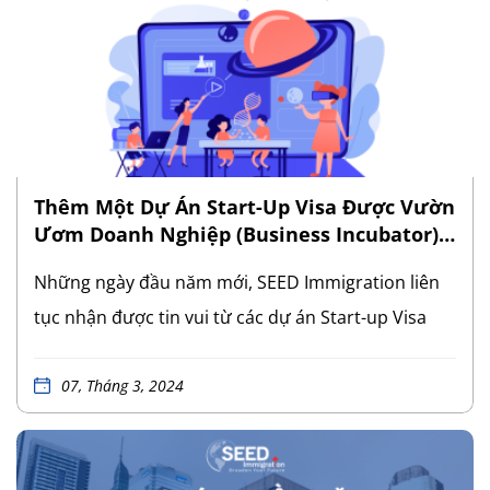
Sơ sớm hơn dự kiến cho thấy IRCC đang đẩy nhanh
tốc độ xử lý hồ sơ SUV, mang đến hy vọng cho các
khách hàng đang chờ đợi. SEED Immigration chúc
cho các khách hàng còn lại sẽ sớm nhận được Số
Hồ Sơ của mình và dự án SUV sẽ tiếp tục có những
[…]
Thêm Một Dự Án Start-Up Visa Được Vườn
Ươm Doanh Nghiệp (Business Incubator)
Chấp Thuận Hỗ Trợ
Những ngày đầu năm mới, SEED Immigration liên
tục nhận được tin vui từ các dự án Start-up Visa
(SUV) mà chúng tôi đang hỗ trợ và đồng hành.
Chúc mừng dự án SUV gần đây nhất vừa được
07, Tháng 3, 2024
Vườn Ươm Doanh Nghiệp (Business Incubator)
chấp thuận hỗ trợ. Đây là một dự án nghiên cứu và