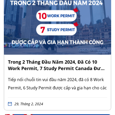
ứng dụng AI vào lĩnh vực giáo dục. Dự án được kỳ
vọng sẽ mang lại lợi ích đáng kể không chỉ đối với
nền giáo dục Canada mà còn là một dự án tiềm
năng, thú vị đối với các nhà đầu tư. Bước đầu nhận
chấp thuận hỗ trợ từ Vườn Ươm Doanh Nghiệp,
con đường chinh phục Thường trú nhân (PR)
Canada dành cho các nhà đầu tư rộng mở với
nhiều thử thách song hành những cơ hội. Hi […]
Trong 2 Tháng Đầu Năm 2024, Đã Có 10
Work Permit, 7 Study Permit Canada Được
Cấp Và Gia Hạn Thành Công
Tiếp nối chuỗi tin vui đầu năm 2024, đã có 8 Work
Permit, 6 Study Permit được cấp và gia hạn cho các
gia đình định cư theo chương trình Thị thực Khởi
nghiệp – Start-up Visa (SUV) Canada hỗ trợ bởi
29, Tháng 2, 2024
SEED Immigration. Thêm vào đó, trong đầu tháng