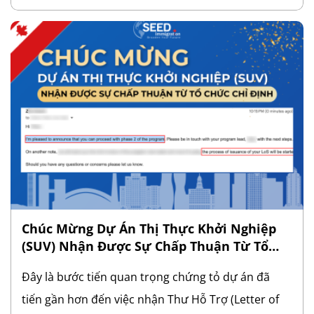
triệu trẻ em trên toàn cầu. Tại sao Toothmate là
dự án tiềm năng? – Dự án giải quyết vấn đề thiết
thực: Hàng triệu trẻ em tại Canada, Mỹ và hàng
trăm triệu trẻ em trên toàn cầu cần giải pháp
chăm sóc răng miệng hiệu quả. – Giải pháp đột
phá: Toothmate mang đến công nghệ tiên tiến,
giúp bảo vệ sức khỏe răng miệng cho trẻ một cách
toàn diện. – Tiềm năng thị trường lớn: Thị trường
chăm sóc răng miệng cho trẻ em đang phát triển
mạnh mẽ với nhu cầu […]
Chúc Mừng Dự Án Thị Thực Khởi Nghiệp
(SUV) Nhận Được Sự Chấp Thuận Từ Tổ
Chức Chỉ Định (Designated Organization)
Đây là bước tiến quan trọng chứng tỏ dự án đã
tiến gần hơn đến việc nhận Thư Hỗ Trợ (Letter of