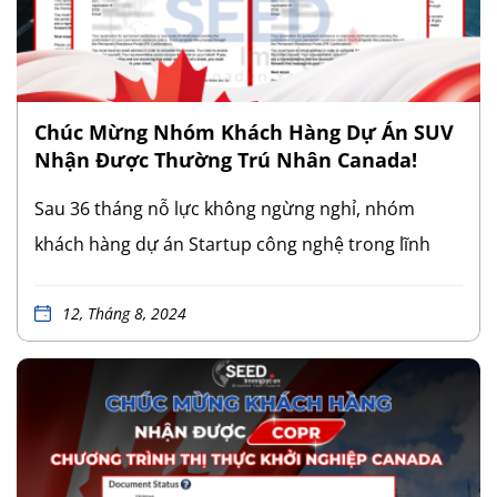
trong thị trường lao động năng động và cạnh tranh
của Canada. SEED Immigration xin chúc mừng anh
và tin rằng với sự quyết tâm và năng lực chuyên
môn, anh sẽ gặt hái thêm nhiều thành công […]
Chúc Mừng Nhóm Khách Hàng Dự Án SUV
Nhận Được Thường Trú Nhân Canada!
Sau 36 tháng nỗ lực không ngừng nghỉ, nhóm
khách hàng dự án Startup công nghệ trong lĩnh
vực vận chuyển đã chính thức nhận được quyết
định cuối cùng từ Bộ Di trú, Người tị nạn và Quốc
12, Tháng 8, 2024
tịch Canada (IRCC) – nhận được Thường trú nhân
Canada, đánh dấu bước ngoặt quan trọng trong
hành trình định cư Canada. Với quyết định chấp
thuận này, dự án và các nhà đầu tư, nhà sáng lập
đã hoàn thành xuất sắc mọi yêu cầu của chương