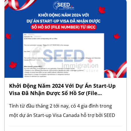
2 vừa qua một dự án Luân chuyển nội Nội bộ (Intra
Company Transfer) cũng đã gia hạn thành công 2
Work Permit 2 năm và 1 Study Permit cho người
điều hành và gia đình. Mỗi năm, Canada cấp
khoảng 500.000 Work Permit cho lao động nước
ngoài tạm thời trên khắp thế giới. Đối với hồ sơ
Thường trú nhân (PR), việc được cấp Work Permit
là một trong những cột mốc quan trọng trong tiến
trình nộp hồ sơ PR cho khách hàng, đặc biệt đối với
Khởi Động Năm 2024 Với Dự Án Start-Up
[…]
Visa Đã Nhận Được Số Hồ Sơ (File
Number) Từ IRCC
Tính từ đầu tháng 2 tới nay, có 4 gia đình trong
một dự án Start-up Visa Canada hỗ trợ bởi SEED
Immigration đã nhận được Số Hồ Sơ (File Number)