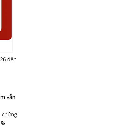
026 đến
ẩm vẫn
m chứng
ng