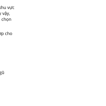
 khu vực
y vậy,
h chọn
ợp cho
gũ