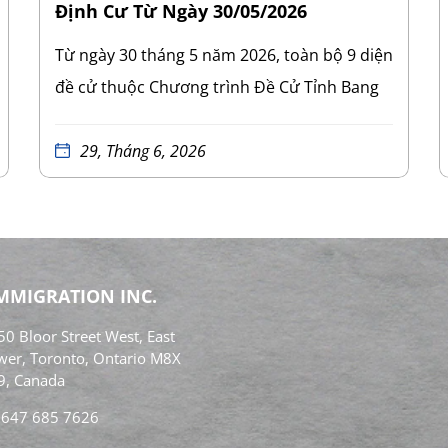
Định Cư Từ Ngày 30/05/2026
Từ ngày 30 tháng 5 năm 2026, toàn bộ 9 diện
đề cử thuộc Chương trình Đề Cử Tỉnh Bang
Ontario (Ontario Immigrant Nominee
Program – OINP) đã bị xóa bỏ khỏi quy định
29, Tháng 6, 2026
của tỉnh bang. Việc hủy bỏ này áp dụng cho
mọi lộ trình đề cử tỉnh bang hiện hành tại
Ontario. Đây là đợt cải tổ mang tính bước
ngoặt và có quy mô lớn nhất của OINP kể từ
IMMIGRATION INC.
khi chương trình này được thành lập. 9 diện
0 Bloor Street West, East
định cư bị xóa bỏ bao gồm:
Diện lao động
wer, Toronto, Ontario M8X
nước ngoài (The foreign worker category)
9, Canada
Diện du học sinh có việc làm (The
 647 685 7626
international student with a job offer