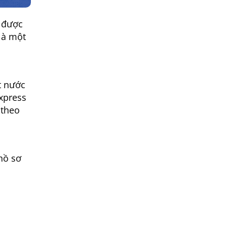
ẻ được
là một
t nước
Express
 theo
hồ sơ