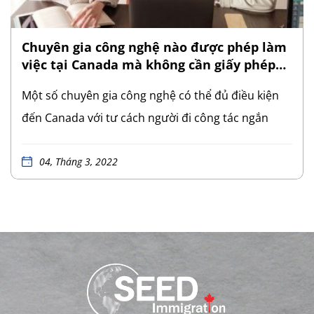
Chuyên gia công nghệ nào được phép làm
việc tại Canada mà không cần giấy phép
lao động (WP)
Một số chuyên gia công nghệ có thể đủ điều kiện
đến Canada với tư cách người đi công tác ngắn
hạn. Đây là công dân nước ngoài đến Canada để
xúc tiến các hoạt động kinh doanh và không tham
04, Tháng 3, 2022
gia thị trường lao động trong chuyến đi của mình
nên không cần giấy phép lao động (WP). Để được
coi là người đi công tác, quý khác phải chứng minh
những điều sau: – dự định ở lại Canada ít hơn sáu
tháng; – không có kế hoạch tham gia thị trường lao
động Canada; – địa điểm kinh doanh/làm việc