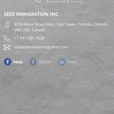
chính và nguồn thu nhập/ lợi nhuận của quý khách
ở bên ngoài Canada; – có các giấy tờ chứng minh
SEED IMMIGRATION INC.
mục đích đến Canada kèm theo hồ sơ xin thị thực;
3250 Bloor Street West, East Tower, Toronto, Ontario
và – đáp ứng các […]
M8X 2X9, Canada
+1 647 685 7626
contact@seedimmigration.com
PAGE
GROUP
PAGE