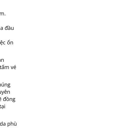
ệm.
ia đầu
iệc ổn
an
 tấm vé
Chúng
uyên
ẽ đồng
tại
ada phù