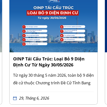
OINP Tái Cấu Trúc: Loại Bỏ 9 Diện
Định Cư Từ Ngày 30/05/2026
Từ ngày 30 tháng 5 năm 2026, toàn bộ 9 diện
đề cử thuộc Chương trình Đề Cử Tỉnh Bang
Ontario (Ontario Immigrant Nominee
Program – OINP) đã bị xóa bỏ khỏi quy định
29, Tháng 6, 2026
của tỉnh bang. Việc hủy bỏ này áp dụng cho