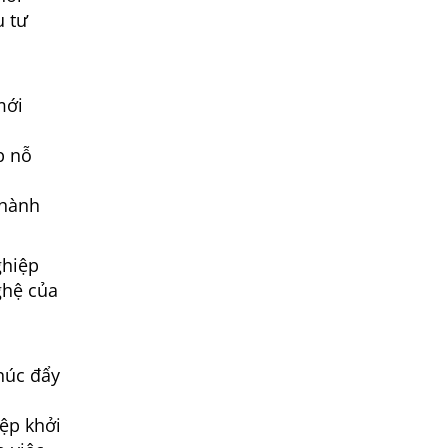
u tư
mới
p nỗ
thành
ghiệp
ghệ của
thúc đẩy
ệp khởi