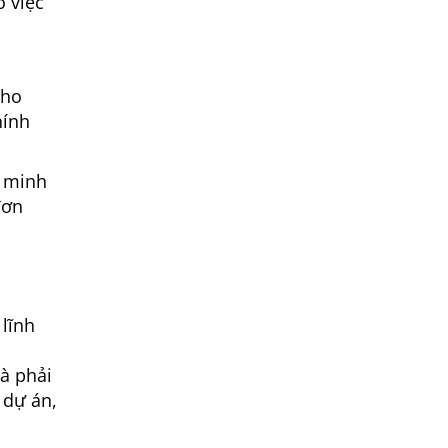
o việc
cho
hính
h minh
đơn
 lĩnh
mà phải
 dự án,