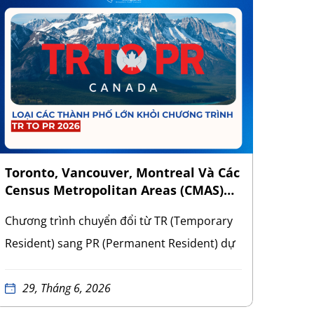
Toronto, Vancouver, Montreal Và Các
Cập 
Census Metropolitan Areas (CMAS)
Từ T
Đã Bị Loại Bỏ Khỏi Chương Trình TR
Chương trình chuyển đổi từ TR (Temporary
Ontar
To PR 2026
Resident) sang PR (Permanent Resident) dự
cải t
kiến triển khai giai đoạn 2026 – 2027 sẽ
Tỉnh 
không áp dụng tại các thành phố lớn của
29, Tháng 6, 2026
Nomin
20
Canada. Chương trình sẽ loại trừ toàn bộ các
lực t