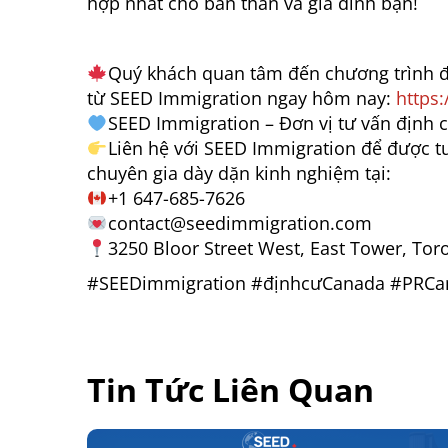
hợp nhất cho bản thân và gia đình bạn!
Quý khách quan tâm đến chương trình đị
từ SEED Immigration ngay hôm nay:
https
SEED Immigration – Đơn vị tư vấn định c
Liên hệ với SEED Immigration để được t
chuyên gia dày dặn kinh nghiệm tại:
+1 647-685-7626
contact@seedimmigration.com
3250 Bloor Street West, East Tower, Tor
#SEEDimmigration #địnhcưCanada #PRCa
Tin Tức Liên Quan