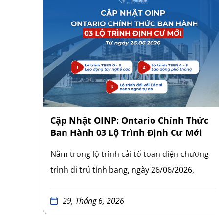
RS
Cập Nhật OINP: Ontario Chính Thức
y
Ban Hành 03 Lộ Trình Định Cư Mới
offer
Nằm trong lộ trình cải tổ toàn diện chương
 tịch
trình di trú tỉnh bang, ngày 26/06/2026,
a lại
chính quyền tỉnh bang đã ban hành các sửa
 như
đổi quy định pháp lý mới. Thay đổi cốt lõi
29, Tháng 6, 2026
Cụ
trong đợt cải tổ này là việc chính thức triển