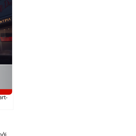
rt-
hởi