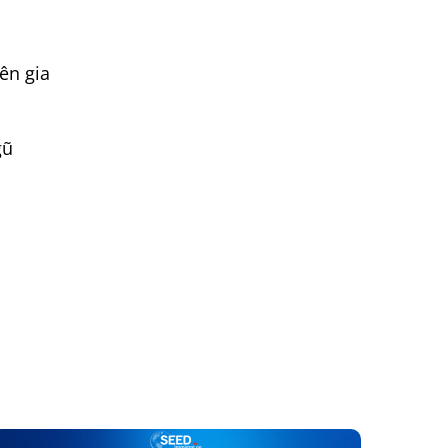
ên gia
gũ