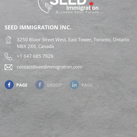
mới của Ontario dành cho nhiều nhóm đối tượng
lao động khác nhau. Các quy định sửa đổi này đã
chính thức có hiệu lực. Tuy nhiên, các đương đơn
SEED IMMIGRATION INC.
cần chờ hệ thống Thư bày tỏ nguyện vọng
3250 Bloor Street West, East Tower, Toronto, Ontario
(Expression of Interest – EOI) mở cửa trở lại, dự
M8X 2X9, Canada
kiến vào cuối mùa hè năm nay, để bắt đầu nộp hồ
+1 647 685 7626
sơ. Chi […]
contact@seedimmigration.com
PAGE
GROUP
PAGE