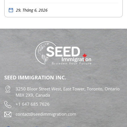
bang đã ban hành các sửa đổi quy định pháp lý
mới. Thay đổi cốt lõi trong đợt cải tổ này là việc
29, Tháng 6, 2026
chính thức triển khai Luồng Ưu tiên Lực lượng Lao
động Ontario (Ontario Workforce Priority Stream)
thuộc Chương trình Đề cử Tỉnh bang Ontario
(OINP). Quy định mới cập nhật 03 lộ trình định cư
mới của Ontario dành cho nhiều nhóm đối tượng
lao động khác nhau. Các quy định sửa đổi này đã
chính thức có hiệu lực. Tuy nhiên, các đương đơn
SEED IMMIGRATION INC.
cần chờ hệ thống Thư bày tỏ nguyện vọng
3250 Bloor Street West, East Tower, Toronto, Ontario
(Expression of Interest – EOI) mở cửa trở lại, dự
M8X 2X9, Canada
kiến vào cuối mùa hè năm nay, để bắt đầu nộp hồ
+1 647 685 7626
sơ. Chi […]
contact@seedimmigration.com