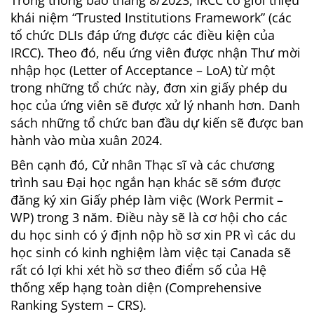
Trong thông báo tháng 8/2023, IRCC có giới thiệu
khái niệm “Trusted Institutions Framework” (các
tổ chức DLIs đáp ứng được các điều kiện của
IRCC). Theo đó, nếu ứng viên được nhận Thư mời
nhập học (Letter of Acceptance – LoA) từ một
trong những tổ chức này, đơn xin giấy phép du
học của ứng viên sẽ được xử lý nhanh hơn. Danh
sách những tổ chức ban đầu dự kiến sẽ được ban
hành vào mùa xuân 2024.
Bên cạnh đó, Cử nhân Thạc sĩ và các chương
trình sau Đại học ngắn hạn khác sẽ sớm được
đăng ký xin Giấy phép làm việc (Work Permit –
WP) trong 3 năm. Điều này sẽ là cơ hội cho các
du học sinh có ý định nộp hồ sơ xin PR vì các du
học sinh có kinh nghiệm làm việc tại Canada sẽ
rất có lợi khi xét hồ sơ theo điểm số của Hệ
thống xếp hạng toàn diện (Comprehensive
Ranking System – CRS).