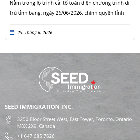
Nằm trong lộ trình cải tổ toàn diện chương trình di
trú tỉnh bang, ngày 26/06/2026, chính quyền tỉnh
bang đã ban hành các sửa đổi quy định pháp lý
mới. Thay đổi cốt lõi trong đợt cải tổ này là việc
29, Tháng 6, 2026
chính thức triển khai Luồng Ưu tiên Lực lượng Lao
động Ontario (Ontario Workforce Priority Stream)
thuộc Chương trình Đề cử Tỉnh bang Ontario
(OINP). Quy định mới cập nhật 03 lộ trình định cư
mới của Ontario dành cho nhiều nhóm đối tượng
lao động khác nhau. Các quy định sửa đổi này đã
chính thức có hiệu lực. Tuy nhiên, các đương đơn
SEED IMMIGRATION INC.
cần chờ hệ thống Thư bày tỏ nguyện vọng
3250 Bloor Street West, East Tower, Toronto, Ontario
(Expression of Interest – EOI) mở cửa trở lại, dự
M8X 2X9, Canada
kiến vào cuối mùa hè năm nay, để bắt đầu nộp hồ
+1 647 685 7626