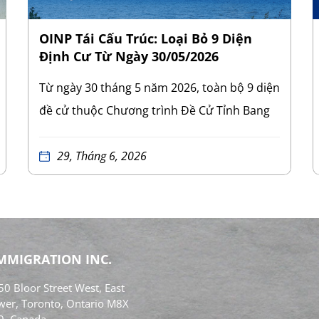
OINP Tái Cấu Trúc: Loại Bỏ 9 Diện
Định Cư Từ Ngày 30/05/2026
Từ ngày 30 tháng 5 năm 2026, toàn bộ 9 diện
đề cử thuộc Chương trình Đề Cử Tỉnh Bang
Ontario (Ontario Immigrant Nominee
Program – OINP) đã bị xóa bỏ khỏi quy định
29, Tháng 6, 2026
của tỉnh bang. Việc hủy bỏ này áp dụng cho
mọi lộ trình đề cử tỉnh bang hiện hành tại
Ontario. Đây là đợt cải tổ mang tính bước
ngoặt và có quy mô lớn nhất của OINP kể từ
IMMIGRATION INC.
khi chương trình này được thành lập. 9 diện
0 Bloor Street West, East
định cư bị xóa bỏ bao gồm:
Diện lao động
wer, Toronto, Ontario M8X
nước ngoài (The foreign worker category)